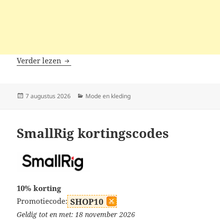
Beachsissi kortingscodes
Verder lezen
Geplaatst
Categorieën
7 augustus 2026
Mode en kleding
op
SmallRig kortingscodes
10% korting
Promotiecode:
SHOP10
Geldig tot en met: 18 november 2026