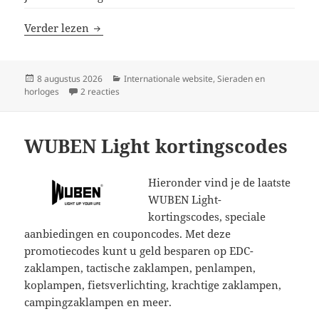
Jowissa kortingscodes
Verder lezen
Geplaatst
Categorieën
8 augustus 2026
Internationale website
,
Sieraden en
op
op Jowissa kortingscodes
horloges
2 reacties
WUBEN Light kortingscodes
Hieronder vind je de laatste
WUBEN Light-
kortingscodes, speciale
aanbiedingen en couponcodes. Met deze
promotiecodes kunt u geld besparen op EDC-
zaklampen, tactische zaklampen, penlampen,
koplampen, fietsverlichting, krachtige zaklampen,
campingzaklampen en meer.