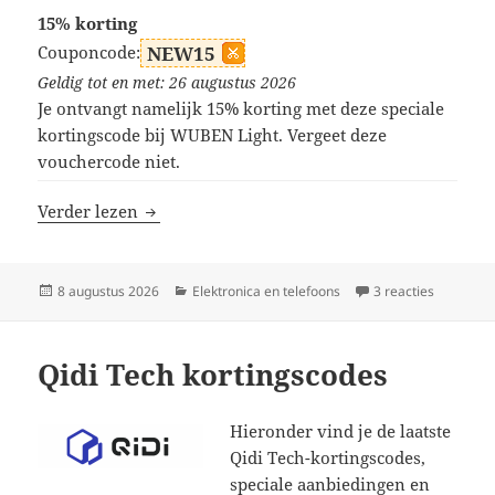
15% korting
Couponcode:
NEW15
Geldig tot en met: 26 augustus 2026
Je ontvangt namelijk 15% korting met deze speciale
kortingscode bij WUBEN Light. Vergeet deze
vouchercode niet.
WUBEN Light kortingscodes
Verder lezen
Geplaatst
Categorieën
op WUBEN 
8 augustus 2026
Elektronica en telefoons
3 reacties
op
Qidi Tech kortingscodes
Hieronder vind je de laatste
Qidi Tech-kortingscodes,
speciale aanbiedingen en