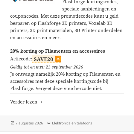
Flashforge-kortingscodes,
speciale aanbiedingen en
couponcodes. Met deze promotiecodes kunt u geld
besparen op Flashforge 3D printers, Voxelab 3D
printers, 3D print materialen, 3D Printer onderdelen
en accessoires en meer.
20% korting op Filamenten en accessoires
Actiecode:
SAVE20
Geldig tot en met: 23 september 2026
Je ontvangt namelijk 20% korting op Filamenten en
accessoires met deze speciale kortingscode bij
Flashforge. Vergeet deze vouchercode niet.
Flashforge kortingscodes
Verder lezen
Geplaatst
Categorieën
7 augustus 2026
Elektronica en telefoons
op