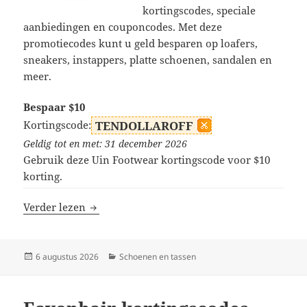
kortingscodes, speciale
aanbiedingen en couponcodes. Met deze
promotiecodes kunt u geld besparen op loafers,
sneakers, instappers, platte schoenen, sandalen en
meer.
Bespaar $10
Kortingscode:
TENDOLLAROFF
Geldig tot en met: 31 december 2026
Gebruik deze Uin Footwear kortingscode voor $10
korting.
Uin Footwear kortingscodes
Verder lezen
Geplaatst
Categorieën
6 augustus 2026
Schoenen en tassen
op