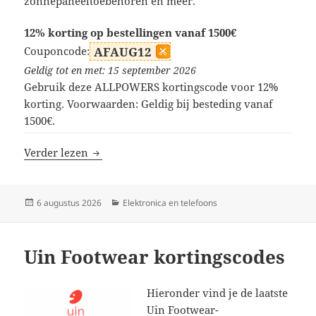
zonnepaneeltoebehoren en meer.
12% korting op bestellingen vanaf 1500€
Couponcode:
AFAUG12
Geldig tot en met: 15 september 2026
Gebruik deze ALLPOWERS kortingscode voor 12%
korting. Voorwaarden: Geldig bij besteding vanaf
1500€.
ALLPOWERS kortingscodes
Verder lezen
Geplaatst
Categorieën
6 augustus 2026
Elektronica en telefoons
op
Uin Footwear kortingscodes
Hieronder vind je de laatste
Uin Footwear-