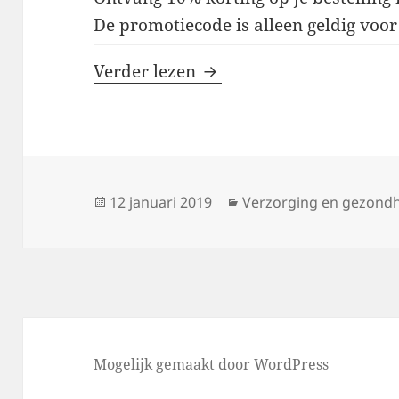
De promotiecode is alleen geldig voo
SPSeye kortingscodes
Verder lezen
Geplaatst
Categorieën
12 januari 2019
Verzorging en gezond
op
Mogelijk gemaakt door WordPress