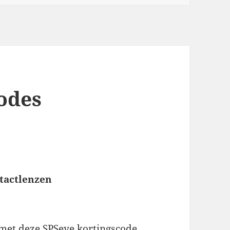
odes
tactlenzen
 met deze SPSeye kortingscode.