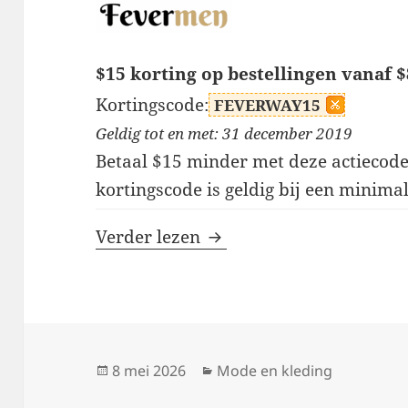
$15 korting op bestellingen vanaf 
Kortingscode:
FEVERWAY15
Geldig tot en met: 31 december 2019
Betaal $15 minder met deze actiecod
kortingscode is geldig bij een minima
Fevermen kortingscodes
Verder lezen
Geplaatst
Categorieën
8 mei 2026
Mode en kleding
op