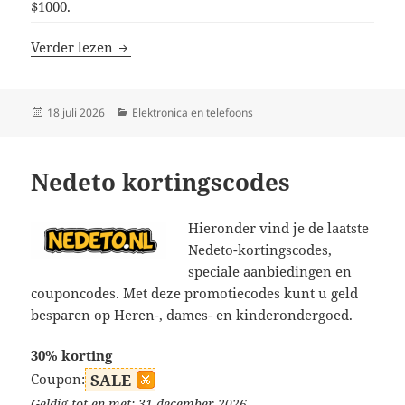
$1000.
Sculpfun kortingscodes
Verder lezen
Geplaatst
Categorieën
18 juli 2026
Elektronica en telefoons
op
Nedeto kortingscodes
Hieronder vind je de laatste
Nedeto-kortingscodes,
speciale aanbiedingen en
couponcodes. Met deze promotiecodes kunt u geld
besparen op Heren-, dames- en kinderondergoed.
30% korting
Coupon:
SALE
Geldig tot en met: 31 december 2026