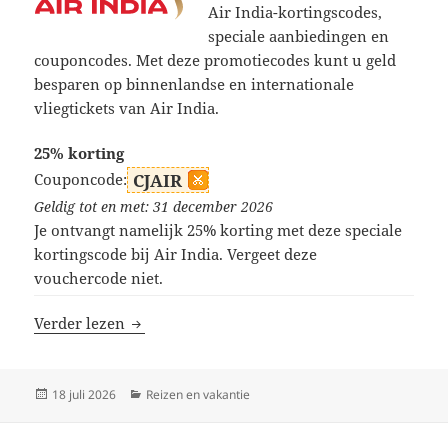
Air India-kortingscodes,
speciale aanbiedingen en
couponcodes. Met deze promotiecodes kunt u geld
besparen op binnenlandse en internationale
vliegtickets van Air India.
25% korting
Couponcode:
CJAIR
Geldig tot en met: 31 december 2026
Je ontvangt namelijk 25% korting met deze speciale
kortingscode bij Air India. Vergeet deze
vouchercode niet.
Air India kortingscodes
Verder lezen
Geplaatst
Categorieën
18 juli 2026
Reizen en vakantie
op