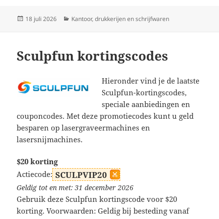
Geplaatst
Categorieën
18 juli 2026
Kantoor, drukkerijen en schrijfwaren
op
Sculpfun kortingscodes
Hieronder vind je de laatste
Sculpfun-kortingscodes,
speciale aanbiedingen en
couponcodes. Met deze promotiecodes kunt u geld
besparen op lasergraveermachines en
lasersnijmachines.
$20 korting
Actiecode:
SCULPVIP20
Geldig tot en met: 31 december 2026
Gebruik deze Sculpfun kortingscode voor $20
korting. Voorwaarden: Geldig bij besteding vanaf