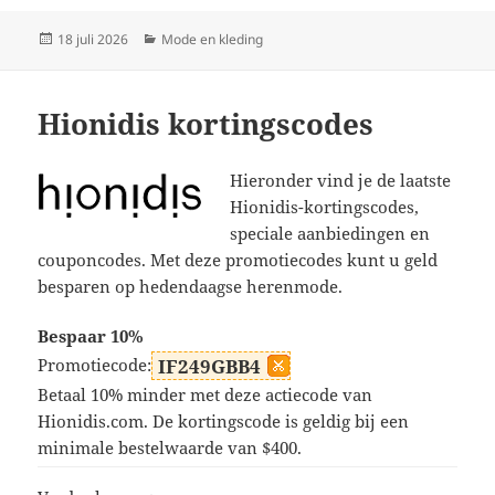
Geplaatst
Categorieën
18 juli 2026
Mode en kleding
op
Hionidis kortingscodes
Hieronder vind je de laatste
Hionidis-kortingscodes,
speciale aanbiedingen en
couponcodes. Met deze promotiecodes kunt u geld
besparen op hedendaagse herenmode.
Bespaar 10%
Promotiecode:
IF249GBB4
Betaal 10% minder met deze actiecode van
Hionidis.com. De kortingscode is geldig bij een
minimale bestelwaarde van $400.