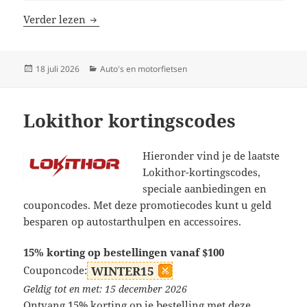
AstroAI kortingscodes
Verder lezen
Geplaatst
Categorieën
18 juli 2026
Auto's en motorfietsen
op
Lokithor kortingscodes
Hieronder vind je de laatste
Lokithor-kortingscodes,
speciale aanbiedingen en
couponcodes. Met deze promotiecodes kunt u geld
besparen op autostarthulpen en accessoires.
15% korting op bestellingen vanaf $100
Couponcode:
WINTER15
Geldig tot en met: 15 december 2026
Ontvang 15% korting op je bestelling met deze