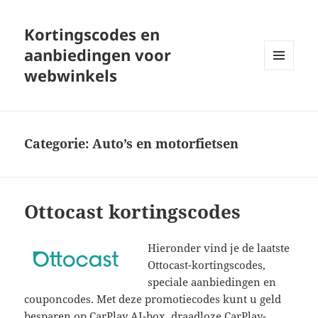
Kortingscodes en
aanbiedingen voor
webwinkels
MENU
EN
WIDGETS
Categorie:
Auto’s en motorfietsen
Ottocast kortingscodes
Hieronder vind je de laatste
Ottocast-kortingscodes,
speciale aanbiedingen en
couponcodes. Met deze promotiecodes kunt u geld
besparen op CarPlay AI-box, draadloze CarPlay-