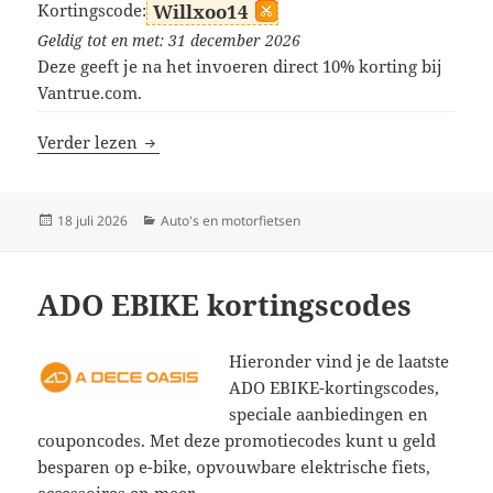
Kortingscode:
Willxoo14
Geldig tot en met: 31 december 2026
Deze geeft je na het invoeren direct 10% korting bij
Vantrue.com.
Vantrue kortingscodes
Verder lezen
Geplaatst
Categorieën
18 juli 2026
Auto's en motorfietsen
op
ADO EBIKE kortingscodes
Hieronder vind je de laatste
ADO EBIKE-kortingscodes,
speciale aanbiedingen en
couponcodes. Met deze promotiecodes kunt u geld
besparen op e-bike, opvouwbare elektrische fiets,