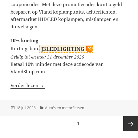
couponcodes. Met deze promotiecodes kunt u geld
besparen op Vland koplampunits, achterlichten,
aftermarket HID/LED koplampen, mistlampen en
duivelsogen.
10% korting
Kortingsbon:
J3LEDLIGHTING
Geldig tot en met: 31 december 2026
Betaal 10% minder met deze actiecode van
VlandShop.com.
Vland Shop kortingscodes
Verder lezen
Geplaatst
Categorieën
18 juli 2026
Auto's en motorfietsen
op
Berichten
PAGINA
1
paginering