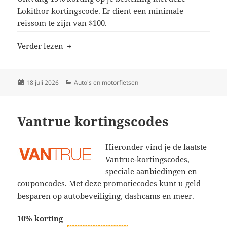
Lokithor kortingscode. Er dient een minimale
reissom te zijn van $100.
Lokithor kortingscodes
Verder lezen
Geplaatst
Categorieën
18 juli 2026
Auto's en motorfietsen
op
Vantrue kortingscodes
Hieronder vind je de laatste
Vantrue-kortingscodes,
speciale aanbiedingen en
couponcodes. Met deze promotiecodes kunt u geld
besparen op autobeveiliging, dashcams en meer.
10% korting