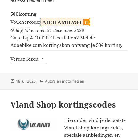
accessoires en meer.
50€ korting
Vouchercode:
ADOFAMILY50
Geldig tot en met: 31 december 2026
Ga je bij ADO EBIKE bestellen? Met de
Adoebike.com kortingsbon ontvang je 50€ korting.
ADO EBIKE kortingscodes
Verder lezen
Geplaatst
Categorieën
18 juli 2026
Auto's en motorfietsen
op
Vland Shop kortingscodes
Hieronder vind je de laatste
Vland Shop-kortingscodes,
speciale aanbiedingen en