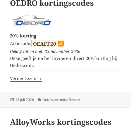
OEDRO kortingscodes
20% korting
Actiecode:
OEAFF20
Geldig tot en met: 23 november 2026
Deze geeft je na het invoeren direct 20% korting bij
Oedro.com.
OEDRO kortingscodes
Verder lezen
Geplaatst
Categorieën
18 juli 2026
Auto's en motorfietsen
op
AlloyWorks kortingscodes