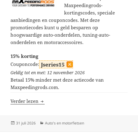
Maxpeedingrods-
kortingscodes, speciale
aanbiedingen en couponcodes. Met deze
promotiecodes kunt u geld besparen op
hoogwaardige auto-onderdelen, tuning-auto-
onderdelen en motoraccessoires.
15% korting
Couponcode:
Jseries15
Geldig tot en met: 12 november 2026
Betaal 15% minder met deze actiecode van
Maxpeedingrods.com.
Maxpeedingrods kortingscodes
Verder lezen
Geplaatst
Categorieën
31 juli 2026
Auto's en motorfietsen
op