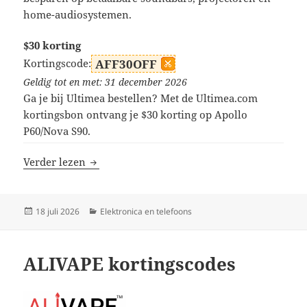
home-audiosystemen.
$30 korting
Kortingscode:
AFF30OFF
Geldig tot en met: 31 december 2026
Ga je bij Ultimea bestellen? Met de Ultimea.com
kortingsbon ontvang je $30 korting op Apollo
P60/Nova S90.
Ultimea kortingscodes
Verder lezen
Geplaatst
Categorieën
18 juli 2026
Elektronica en telefoons
op
ALIVAPE kortingscodes