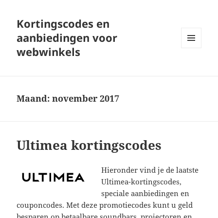
Kortingscodes en
aanbiedingen voor
webwinkels
MENU
EN
WIDGETS
Maand:
november 2017
Ultimea kortingscodes
Hieronder vind je de laatste
Ultimea-kortingscodes,
speciale aanbiedingen en
couponcodes. Met deze promotiecodes kunt u geld
besparen op betaalbare soundbars, projectoren en