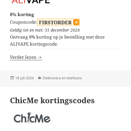
8% korting
Couponcode:
FIRSTORDER
Geldig tot en met: 31 december 2026
Ontvang 8% korting op je bestelling met deze
ALIVAPE kortingscode.
ALIVAPE kortingscodes
Verder lezen
Geplaatst
Categorieën
18 juli 2026
Elektronica en telefoons
op
ChicMe kortingscodes