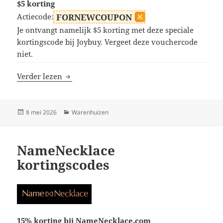
$5 korting
Actiecode:
FORNEWCOUPON
Je ontvangt namelijk $5 korting met deze speciale
kortingscode bij Joybuy. Vergeet deze vouchercode
niet.
Joybuy kortingscodes
Verder lezen
Geplaatst
Categorieën
8 mei 2026
Warenhuizen
op
NameNecklace
kortingscodes
15% korting bij NameNecklace.com