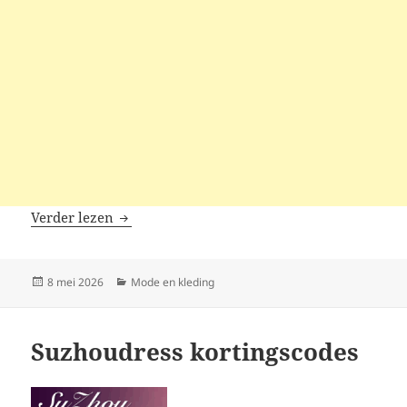
Cathybuy kortingscodes
Verder lezen
Geplaatst
Categorieën
8 mei 2026
Mode en kleding
op
Suzhoudress kortingscodes