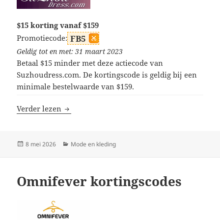
$15 korting vanaf $159
Promotiecode:
FB5
Geldig tot en met: 31 maart 2023
Betaal $15 minder met deze actiecode van
Suzhoudress.com. De kortingscode is geldig bij een
minimale bestelwaarde van $159.
Suzhoudress kortingscodes
Verder lezen
Geplaatst
Categorieën
8 mei 2026
Mode en kleding
op
Omnifever kortingscodes