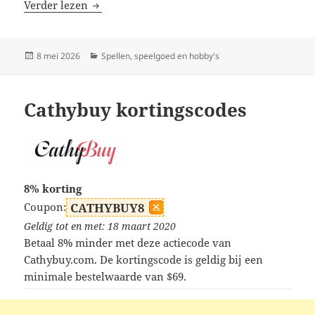
Urbantoys6 kortingscodes
Verder lezen
Geplaatst
Categorieën
8 mei 2026
Spellen, speelgoed en hobby's
op
Cathybuy kortingscodes
8% korting
Coupon:
CATHYBUY8
Geldig tot en met: 18 maart 2020
Betaal 8% minder met deze actiecode van
Cathybuy.com. De kortingscode is geldig bij een
minimale bestelwaarde van $69.