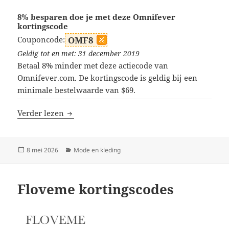
8% besparen doe je met deze Omnifever
kortingscode
Couponcode:
OMF8
Geldig tot en met: 31 december 2019
Betaal 8% minder met deze actiecode van
Omnifever.com. De kortingscode is geldig bij een
minimale bestelwaarde van $69.
Omnifever kortingscodes
Verder lezen
Geplaatst
Categorieën
8 mei 2026
Mode en kleding
op
Floveme kortingscodes