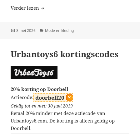
Rolecostumes kortingscodes
Verder lezen
Geplaatst
Categorieën
8 mei 2026
Mode en kleding
op
Urbantoys6 kortingscodes
20% korting op Doorbell
Actiecode:
doorbell20
Geldig tot en met: 30 juni 2019
Betaal 20% minder met deze actiecode van
Urbantoys6.com. De korting is alleen geldig op
Doorbell.