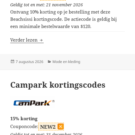
Geldig tot en met: 21 november 2026
Ontvang 10% korting op je bestelling met deze
Beachsissi kortingscode. De actiecode is geldig bij
een minimale bestelwaarde van $120.
Beachsissi kortingscodes
Verder lezen
Geplaatst
Categorieën
7 augustus 2026
Mode en kleding
op
Campark kortingscodes
15% korting
Couponcode:
NEW2
Geldig tot en met: 31 december 2026