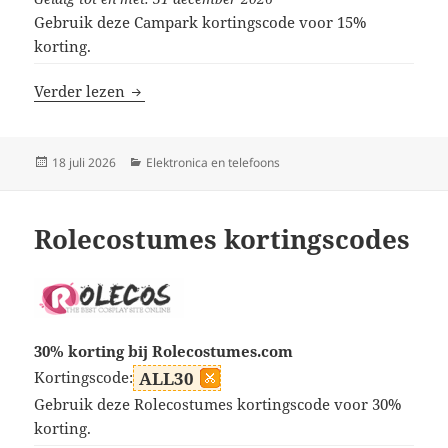
Gebruik deze Campark kortingscode voor 15%
korting.
Campark kortingscodes
Verder lezen
Geplaatst
Categorieën
18 juli 2026
Elektronica en telefoons
op
Rolecostumes kortingscodes
30% korting bij Rolecostumes.com
Kortingscode:
ALL30
Gebruik deze Rolecostumes kortingscode voor 30%
korting.