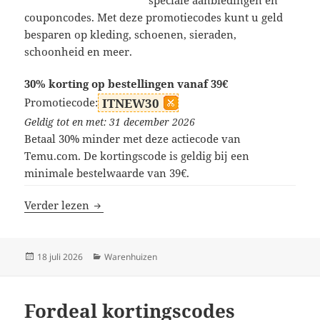
couponcodes. Met deze promotiecodes kunt u geld
besparen op kleding, schoenen, sieraden,
schoonheid en meer.
30% korting op bestellingen vanaf 39€
Promotiecode:
ITNEW30
Geldig tot en met: 31 december 2026
Betaal 30% minder met deze actiecode van
Temu.com. De kortingscode is geldig bij een
minimale bestelwaarde van 39€.
Temu kortingscodes
Verder lezen
Geplaatst
Categorieën
18 juli 2026
Warenhuizen
op
Fordeal kortingscodes