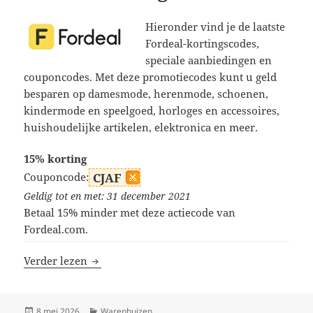
Hieronder vind je de laatste
Fordeal-kortingscodes,
speciale aanbiedingen en
couponcodes. Met deze promotiecodes kunt u geld
besparen op damesmode, herenmode, schoenen,
kindermode en speelgoed, horloges en accessoires,
huishoudelijke artikelen, elektronica en meer.
15% korting
Couponcode:
CJAF
Geldig tot en met: 31 december 2021
Betaal 15% minder met deze actiecode van
Fordeal.com.
Fordeal kortingscodes
Verder lezen
Geplaatst
Categorieën
8 mei 2026
Warenhuizen