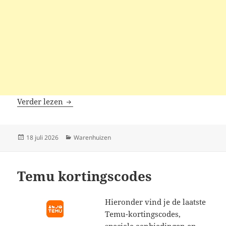
Vevor kortingscodes
Verder lezen
Geplaatst
Categorieën
18 juli 2026
Warenhuizen
op
Temu kortingscodes
Hieronder vind je de laatste
Temu-kortingscodes,
speciale aanbiedingen en