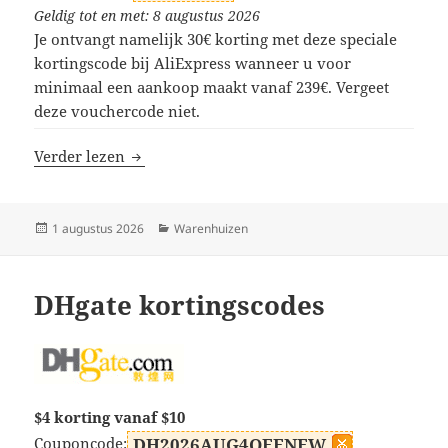
Geldig tot en met: 8 augustus 2026
Je ontvangt namelijk 30€ korting met deze speciale
kortingscode bij AliExpress wanneer u voor
minimaal een aankoop maakt vanaf 239€. Vergeet
deze vouchercode niet.
AliExpress kortingscodes
Verder lezen
Geplaatst
Categorieën
1 augustus 2026
Warenhuizen
op
DHgate kortingscodes
$4 korting vanaf $10
Couponcode:
DH2026AUG4OFFNEW