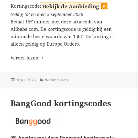
Kortingscode:
Bekijk de Aanbieding
Geldig tot en met: 5 september 2026
Betaal 15€ minder met deze actiecode van
Alibaba.com. De kortingscode is geldig bij een
minimale bestelwaarde van 150€. De korting is
alleen geldig op Europe Orders.
Alibaba kortingscodes
Verder lezen
Geplaatst
Categorieën
18 juli 2026
Warenhuizen
op
BangGood kortingscodes
9% korting met deze Banggood kortingscode