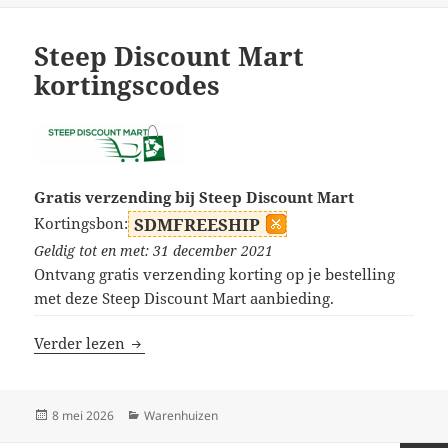
Steep Discount Mart
kortingscodes
Gratis verzending bij Steep Discount Mart
Kortingsbon:
SDMFREESHIP
Geldig tot en met: 31 december 2021
Ontvang gratis verzending korting op je bestelling
met deze Steep Discount Mart aanbieding.
Steep Discount Mart kortingscodes
Verder lezen
Geplaatst
Categorieën
8 mei 2026
Warenhuizen
op