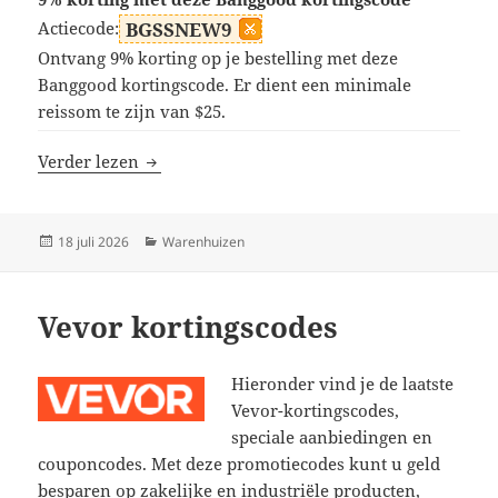
Actiecode:
BGSSNEW9
Ontvang 9% korting op je bestelling met deze
Banggood kortingscode. Er dient een minimale
reissom te zijn van $25.
BangGood kortingscodes
Verder lezen
Geplaatst
Categorieën
18 juli 2026
Warenhuizen
op
Vevor kortingscodes
Hieronder vind je de laatste
Vevor-kortingscodes,
speciale aanbiedingen en
couponcodes. Met deze promotiecodes kunt u geld
besparen op zakelijke en industriële producten,