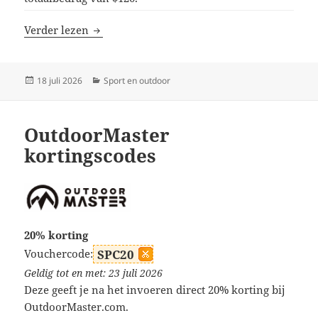
Flextail kortingscodes
Verder lezen
Geplaatst
Categorieën
18 juli 2026
Sport en outdoor
op
OutdoorMaster
kortingscodes
20% korting
Vouchercode:
SPC20
Geldig tot en met: 23 juli 2026
Deze geeft je na het invoeren direct 20% korting bij
OutdoorMaster.com.