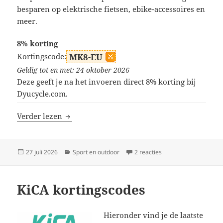
besparen op elektrische fietsen, ebike-accessoires en
meer.
8% korting
Kortingscode:
MK8-EU
Geldig tot en met: 24 oktober 2026
Deze geeft je na het invoeren direct 8% korting bij
Dyucycle.com.
DYU Cycle kortingscodes
Verder lezen
Geplaatst
Categorieën
op DYU Cycle korting
27 juli 2026
Sport en outdoor
2 reacties
op
KiCA kortingscodes
Hieronder vind je de laatste