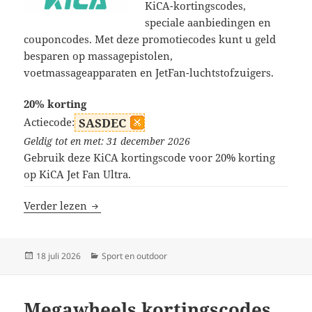
KiCA-kortingscodes,
speciale aanbiedingen en
couponcodes. Met deze promotiecodes kunt u geld
besparen op massagepistolen,
voetmassageapparaten en JetFan-luchtstofzuigers.
20% korting
Actiecode:
SASDEC
Geldig tot en met: 31 december 2026
Gebruik deze KiCA kortingscode voor 20% korting
op KiCA Jet Fan Ultra.
KiCA kortingscodes
Verder lezen
Geplaatst
Categorieën
18 juli 2026
Sport en outdoor
op
Megawheels kortingscodes