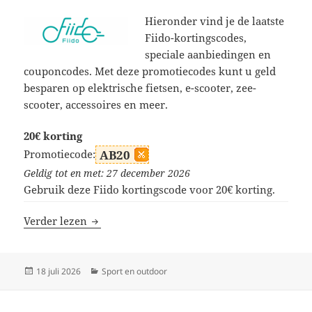
Hieronder vind je de laatste
Fiido-kortingscodes,
speciale aanbiedingen en
couponcodes. Met deze promotiecodes kunt u geld
besparen op elektrische fietsen, e-scooter, zee-
scooter, accessoires en meer.
20€ korting
Promotiecode:
AB20
Geldig tot en met: 27 december 2026
Gebruik deze Fiido kortingscode voor 20€ korting.
Fiido kortingscodes
Verder lezen
Geplaatst
Categorieën
18 juli 2026
Sport en outdoor
op