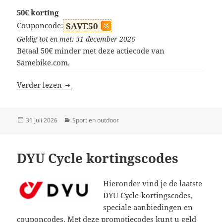
50€ korting
Couponcode:
SAVE50
Geldig tot en met: 31 december 2026
Betaal 50€ minder met deze actiecode van
Samebike.com.
Samebike kortingscodes
Verder lezen
Geplaatst
Categorieën
31 juli 2026
Sport en outdoor
op
DYU Cycle kortingscodes
Hieronder vind je de laatste
DYU Cycle-kortingscodes,
speciale aanbiedingen en
couponcodes. Met deze promotiecodes kunt u geld