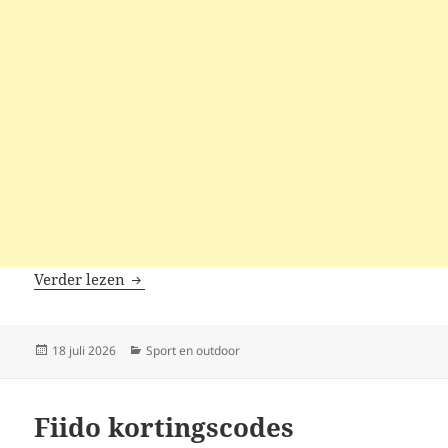
Megawheels kortingscodes
Verder lezen
Geplaatst
Categorieën
18 juli 2026
Sport en outdoor
op
Fiido kortingscodes