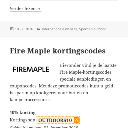
OutdoorMaster kortingscodes
Verder lezen
Geplaatst
Categorieën
18 juli 2026
Internationale website
,
Sport en outdoor
op
Fire Maple kortingscodes
Hieronder vind je de laatste
Fire Maple-kortingscodes,
speciale aanbiedingen en
couponcodes. Met deze promotiecodes kunt u geld
besparen op kookgerei voor buiten en
kampeeraccessoires.
10% korting
Kortingsbon:
OUTDOORS10
Geldig tot en met: 31 december 2026