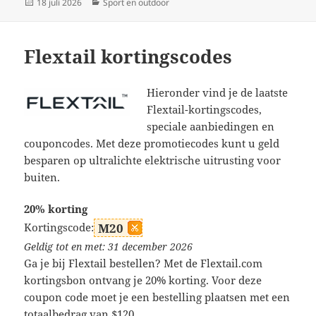
Geplaatst
Categorieën
18 juli 2026
Sport en outdoor
op
Flextail kortingscodes
Hieronder vind je de laatste
Flextail-kortingscodes,
speciale aanbiedingen en
couponcodes. Met deze promotiecodes kunt u geld
besparen op ultralichte elektrische uitrusting voor
buiten.
20% korting
Kortingscode:
M20
Geldig tot en met: 31 december 2026
Ga je bij Flextail bestellen? Met de Flextail.com
kortingsbon ontvang je 20% korting. Voor deze
coupon code moet je een bestelling plaatsen met een
totaalbedrag van $120.