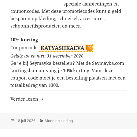
speciale aanbiedingen en
couponcodes. Met deze promotiecodes kunt u geld
besparen op kleding, schoeisel, accessoires,
schoonheidsproducten en meer.
10% korting
Couponcode:
KATYASHKAEVA
Geldig tot en met: 31 december 2026
Ga je bij Seymayka bestellen? Met de Seymayka.com
kortingsbon ontvang je 10% korting. Voor deze
coupon code moet je een bestelling plaatsen met een
totaalbedrag van $300.
Seymayka kortingscodes
Verder lezen
Geplaatst
Categorieën
18 juli 2026
Mode en kleding
op