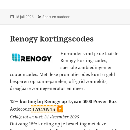
Geplaatst
Categorieën
18 juli 2026
Sport en outdoor
op
Renogy kortingscodes
Hieronder vind je de laatste
Renogy-kortingscodes,
speciale aanbiedingen en
couponcodes. Met deze promotiecodes kunt u geld
besparen op zonnepanelen, off-grid zonnekits,
draagbare zonnegenerator en meer.
15% korting bij Renogy op Lycan 5000 Power Box
Actiecode:
LYCAN15
Geldig tot en met: 31 december 2025
Ontvang 15% korting op je bestelling met deze