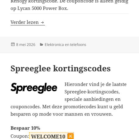
Renogy kortingscode. De couponcode is alleen geldig
op Lycan 5000 Power Box.
Renogy kortingscodes
Verder lezen
Geplaatst
Categorieën
8 mei 2026
Elektronica en telefoons
op
Spreeglee kortingscodes
Hieronder vind je de laatste
Spreeglee-kortingscodes,
speciale aanbiedingen en
couponcodes. Met deze promotiecodes kunt u geld
besparen op mode voor mannen en vrouwen.
Bespaar 10%
Coupon:
WELCOME10