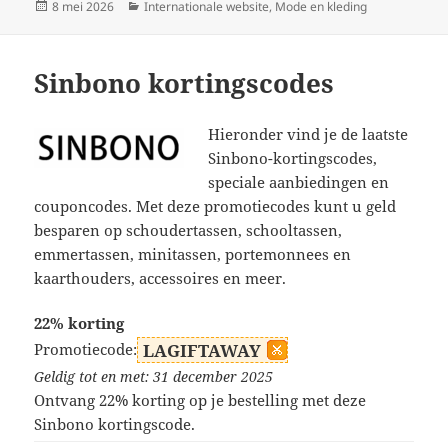
Geplaatst
Categorieën
8 mei 2026
Internationale website
,
Mode en kleding
op
Sinbono kortingscodes
Hieronder vind je de laatste
Sinbono-kortingscodes,
speciale aanbiedingen en
couponcodes. Met deze promotiecodes kunt u geld
besparen op schoudertassen, schooltassen,
emmertassen, minitassen, portemonnees en
kaarthouders, accessoires en meer.
22% korting
Promotiecode:
LAGIFTAWAY
Geldig tot en met: 31 december 2025
Ontvang 22% korting op je bestelling met deze
Sinbono kortingscode.