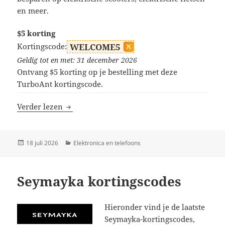
en meer.
$5 korting
Kortingscode:
WELCOME5
Geldig tot en met: 31 december 2026
Ontvang $5 korting op je bestelling met deze
TurboAnt kortingscode.
TurboAnt kortingscodes
Verder lezen
Geplaatst
Categorieën
18 juli 2026
Elektronica en telefoons
op
Seymayka kortingscodes
Hieronder vind je de laatste
Seymayka-kortingscodes,