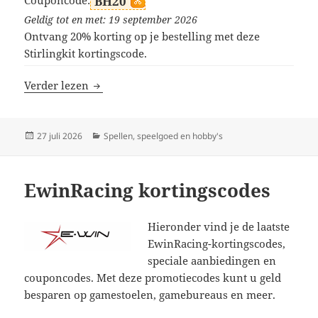
BH20
Geldig tot en met: 19 september 2026
Ontvang 20% korting op je bestelling met deze
Stirlingkit kortingscode.
Stirlingkit kortingscodes
Verder lezen
Geplaatst
Categorieën
27 juli 2026
Spellen, speelgoed en hobby's
op
EwinRacing kortingscodes
Hieronder vind je de laatste
EwinRacing-kortingscodes,
speciale aanbiedingen en
couponcodes. Met deze promotiecodes kunt u geld
besparen op gamestoelen, gamebureaus en meer.