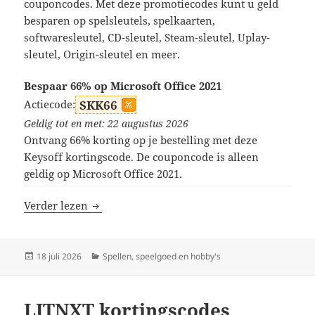
couponcodes. Met deze promotiecodes kunt u geld
besparen op spelsleutels, spelkaarten,
softwaresleutel, CD-sleutel, Steam-sleutel, Uplay-
sleutel, Origin-sleutel en meer.
Bespaar 66% op Microsoft Office 2021
Actiecode:
SKK66
Geldig tot en met: 22 augustus 2026
Ontvang 66% korting op je bestelling met deze
Keysoff kortingscode. De couponcode is alleen
geldig op Microsoft Office 2021.
Keysoff kortingscodes
Verder lezen
Geplaatst
Categorieën
18 juli 2026
Spellen, speelgoed en hobby's
op
LITNXT kortingscodes