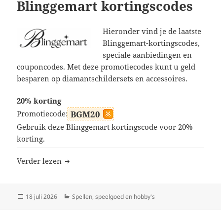
Blinggemart kortingscodes
Hieronder vind je de laatste
Blinggemart-kortingscodes,
speciale aanbiedingen en
couponcodes. Met deze promotiecodes kunt u geld
besparen op diamantschildersets en accessoires.
20% korting
Promotiecode:
BGM20
Gebruik deze Blinggemart kortingscode voor 20%
korting.
Blinggemart kortingscodes
Verder lezen
Geplaatst
Categorieën
18 juli 2026
Spellen, speelgoed en hobby's
op