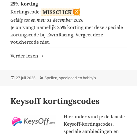
25% korting
Kortingscode:
MISSCLICK
Geldig tot en met: 31 december 2026
Je ontvangt namelijk 25% korting met deze speciale
kortingscode bij EwinRacing. Vergeet deze
vouchercode niet.
EwinRacing kortingscodes
Verder lezen
Geplaatst
Categorieën
27 juli 2026
Spellen, speelgoed en hobby's
op
Keysoff kortingscodes
Hieronder vind je de laatste
Keysoff-kortingscodes,
speciale aanbiedingen en