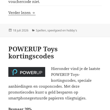
vouchercode niet.
Magic Makers kortingscodes
Verder lezen
Geplaatst
Categorieën
18 juli 2026
Spellen, speelgoed en hobby's
op
POWERUP Toys
kortingscodes
Hieronder vind je de laatste
POWERUP Toys-
kortingscodes, speciale
aanbiedingen en couponcodes. Met deze
promotiecodes kunt u geld besparen op
smartphonegestuurde papieren vliegtuigjes.
Bespaar 20%