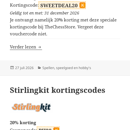
Kortingscode:
SWEETDEAL20
Geldig tot en met: 31 december 2026
Je ontvangt namelijk 20% korting met deze speciale
kortingscode bij TheChessStore. Vergeet deze
vouchercode niet.
TheChessStore kortingscodes
Verder lezen
Geplaatst
Categorieën
27 juli 2026
Spellen, speelgoed en hobby's
op
Stirlingkit kortingscodes
20% korting
Couponcode: