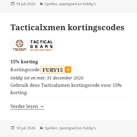
Geplaatst
Categorieën
18 juli 2026
Spellen, speelgoed en hobby's
op
Tacticalxmen kortingscodes
15% korting
Kortingscode:
FURY15
Geldig tot en met: 31 december 2026
Gebruik deze Tacticalxmen kortingscode voor 15%
korting.
Tacticalxmen kortingscodes
Verder lezen
Geplaatst
Categorieën
18 juli 2026
Spellen, speelgoed en hobby's
op