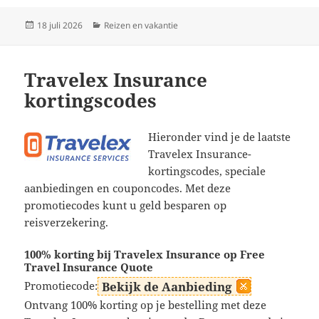
Geplaatst
Categorieën
18 juli 2026
Reizen en vakantie
op
Travelex Insurance
kortingscodes
Hieronder vind je de laatste
Travelex Insurance-
kortingscodes, speciale
aanbiedingen en couponcodes. Met deze
promotiecodes kunt u geld besparen op
reisverzekering.
100% korting bij Travelex Insurance op Free
Travel Insurance Quote
Promotiecode:
Bekijk de Aanbieding
Ontvang 100% korting op je bestelling met deze