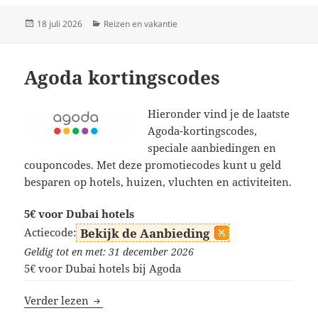
Geplaatst
Categorieën
18 juli 2026
Reizen en vakantie
op
Agoda kortingscodes
Hieronder vind je de laatste
Agoda-kortingscodes,
speciale aanbiedingen en
couponcodes. Met deze promotiecodes kunt u geld
besparen op hotels, huizen, vluchten en activiteiten.
5€ voor Dubai hotels
Actiecode:
Bekijk de Aanbieding
Geldig tot en met: 31 december 2026
5€ voor Dubai hotels bij Agoda
Agoda kortingscodes
Verder lezen