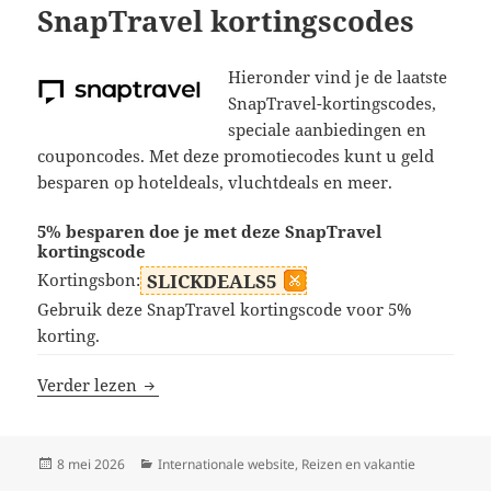
SnapTravel kortingscodes
Hieronder vind je de laatste
SnapTravel-kortingscodes,
speciale aanbiedingen en
couponcodes. Met deze promotiecodes kunt u geld
besparen op hoteldeals, vluchtdeals en meer.
5% besparen doe je met deze SnapTravel
kortingscode
Kortingsbon:
SLICKDEALS5
Gebruik deze SnapTravel kortingscode voor 5%
korting.
SnapTravel kortingscodes
Verder lezen
Geplaatst
Categorieën
8 mei 2026
Internationale website
,
Reizen en vakantie
op