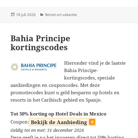
Geplaatst
Categorieën
18 juli 2026
Reizen en vakantie
op
Bahia Principe
kortingscodes
Hieronder vind je de laatste
Bahia Principe-
kortingscodes, speciale
aanbiedingen en couponcodes. Met deze
promotiecodes kunt u geld besparen op hotels en
resorts in het Caribisch gebied en Spanje.
Tot 50% korting op Hotel Deals in Mexico
Coupon:
Bekijk de Aanbieding
Geldig tot en met: 31 december 2026
Deze geeft je na het invoeren direct tot 50% korting