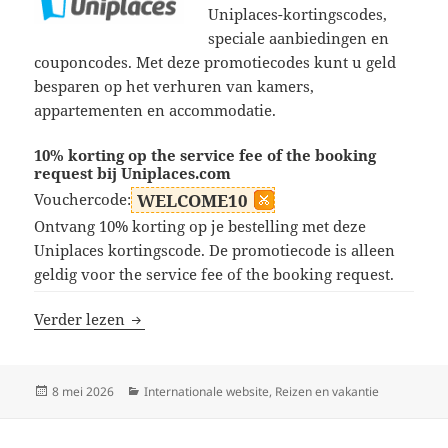
Uniplaces-kortingscodes,
speciale aanbiedingen en
couponcodes. Met deze promotiecodes kunt u geld
besparen op het verhuren van kamers,
appartementen en accommodatie.
10% korting op the service fee of the booking
request bij Uniplaces.com
Vouchercode:
WELCOME10
Ontvang 10% korting op je bestelling met deze
Uniplaces kortingscode. De promotiecode is alleen
geldig voor the service fee of the booking request.
Uniplaces kortingscodes
Verder lezen
Geplaatst
Categorieën
8 mei 2026
Internationale website
,
Reizen en vakantie
op