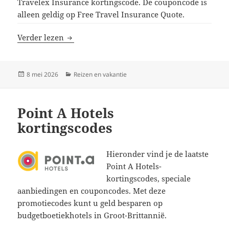
Travelex Insurance kortingscode. De couponcode is
alleen geldig op Free Travel Insurance Quote.
Travelex Insurance kortingscodes
Verder lezen
Geplaatst
Categorieën
8 mei 2026
Reizen en vakantie
op
Point A Hotels
kortingscodes
Hieronder vind je de laatste
Point A Hotels-
kortingscodes, speciale
aanbiedingen en couponcodes. Met deze
promotiecodes kunt u geld besparen op
budgetboetiekhotels in Groot-Brittannië.