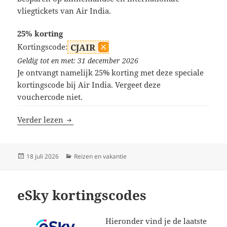
vliegtickets van Air India.
25% korting
Kortingscode:
CJAIR
Geldig tot en met: 31 december 2026
Je ontvangt namelijk 25% korting met deze speciale
kortingscode bij Air India. Vergeet deze
vouchercode niet.
Air India kortingscodes
Verder lezen
Geplaatst
Categorieën
18 juli 2026
Reizen en vakantie
op
eSky kortingscodes
Hieronder vind je de laatste