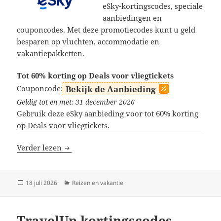
eSky-kortingscodes, speciale
aanbiedingen en
couponcodes. Met deze promotiecodes kunt u geld
besparen op vluchten, accommodatie en
vakantiepakketten.
Tot 60% korting op Deals voor vliegtickets
Couponcode:
Bekijk de Aanbieding
Geldig tot en met: 31 december 2026
Gebruik deze eSky aanbieding voor tot 60% korting
op Deals voor vliegtickets.
eSky kortingscodes
Verder lezen
Geplaatst
Categorieën
18 juli 2026
Reizen en vakantie
op
TravelUp kortingscodes