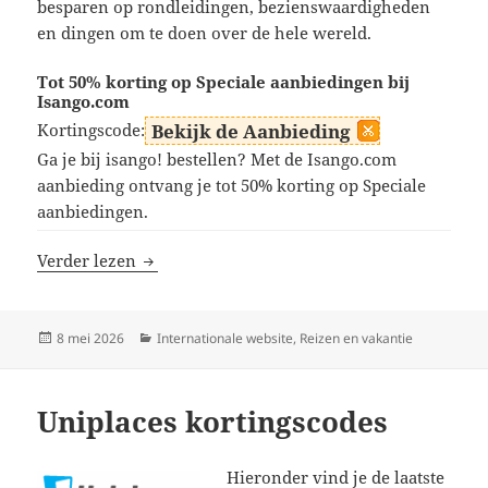
besparen op rondleidingen, bezienswaardigheden
en dingen om te doen over de hele wereld.
Tot 50% korting op Speciale aanbiedingen bij
Isango.com
Kortingscode:
Bekijk de Aanbieding
Ga je bij isango! bestellen? Met de Isango.com
aanbieding ontvang je tot 50% korting op Speciale
aanbiedingen.
Isango kortingscodes
Verder lezen
Geplaatst
Categorieën
8 mei 2026
Internationale website
,
Reizen en vakantie
op
Uniplaces kortingscodes
Hieronder vind je de laatste