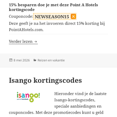
15% besparen doe je met deze Point A Hotels
kortingscode
Couponcode:
NEWSEASON15
Deze geeft je na het invoeren direct 15% korting bij
PointAHotels.com.
Point A Hotels kortingscodes
Verder lezen
Geplaatst
Categorieën
8 mei 2026
Reizen en vakantie
op
Isango kortingscodes
Hieronder vind je de laatste
Isango-kortingscodes,
speciale aanbiedingen en
couponcodes. Met deze promotiecodes kunt u geld