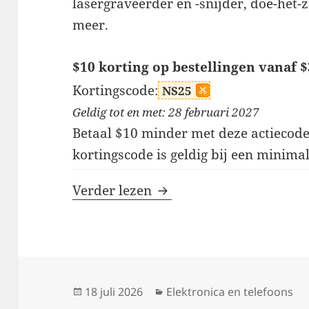
lasergraveerder en -snijder, doe-het-
meer.
$10 korting op bestellingen vanaf 
Kortingscode:
NS25
Geldig tot en met: 28 februari 2027
Betaal $10 minder met deze actiecod
kortingscode is geldig bij een minim
NEJE kortingscodes
Verder lezen
Geplaatst
Categorieën
18 juli 2026
Elektronica en telefoons
op