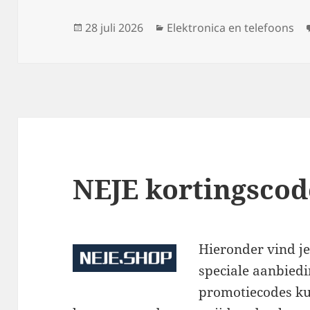
Geplaatst
Categorieën
28 juli 2026
Elektronica en telefoons
op
NEJE kortingscod
Hieronder vind je
speciale aanbied
promotiecodes ku