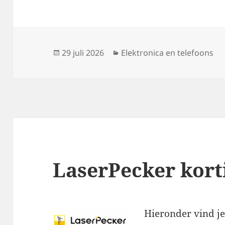
Geplaatst
Categorieën
29 juli 2026
Elektronica en telefoons
op
LaserPecker kort
Hieronder vind je