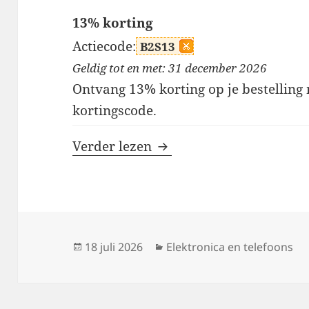
13% korting
Actiecode:
B2S13
Geldig tot en met: 31 december 2026
Ontvang 13% korting op je bestellin
kortingscode.
WhatGeek kortingscode
Verder lezen
Geplaatst
Categorieën
18 juli 2026
Elektronica en telefoons
op