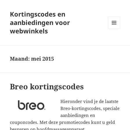
Kortingscodes en
aanbiedingen voor
webwinkels
MENU
EN
WIDGETS
Maand:
mei 2015
Breo kortingscodes
Hieronder vind je de laatste
Breo-kortingscodes, speciale
aanbiedingen en
couponcodes. Met deze promotiecodes kunt u geld
besparen op hoofdmassageapparaat,