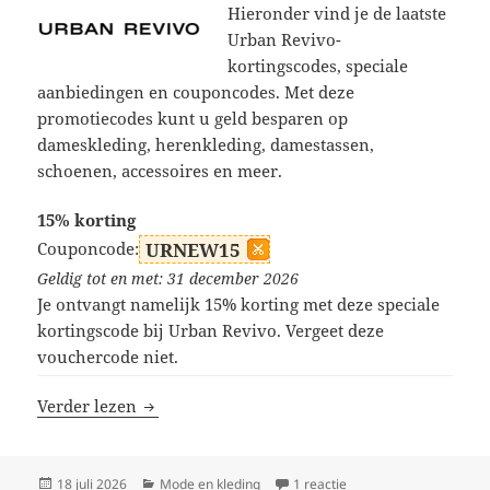
Hieronder vind je de laatste
Urban Revivo-
kortingscodes, speciale
aanbiedingen en couponcodes. Met deze
promotiecodes kunt u geld besparen op
dameskleding, herenkleding, damestassen,
schoenen, accessoires en meer.
15% korting
Couponcode:
URNEW15
Geldig tot en met: 31 december 2026
Je ontvangt namelijk 15% korting met deze speciale
kortingscode bij Urban Revivo. Vergeet deze
vouchercode niet.
Urban Revivo kortingscodes
Verder lezen
Geplaatst
Categorieën
op Urban Revivo kortin
18 juli 2026
Mode en kleding
1 reactie