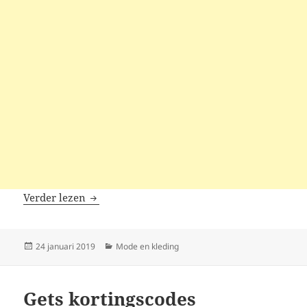
Trendsgal kortingscodes
Verder lezen
Geplaatst
Categorieën
24 januari 2019
Mode en kleding
op
Gets kortingscodes