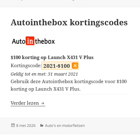
op
Autointhebox kortingscodes
$100 korting op Launch X431 V Plus
Kortingscode:
2021-$100
Geldig tot en met: 31 maart 2021
Gebruik deze Autointhebox kortingscode voor $100
korting op Launch X431 V Plus.
Autointhebox kortingscodes
Verder lezen
Geplaatst
Categorieën
8 mei 2026
Auto's en motorfietsen
op