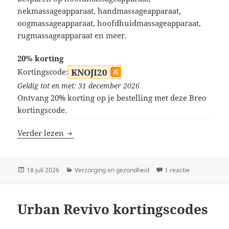
nekmassageapparaat, handmassageapparaat,
oogmassageapparaat, hoofdhuidmassageapparaat,
rugmassageapparaat en meer.
20% korting
Kortingscode:
KNOJI20
Geldig tot en met: 31 december 2026
Ontvang 20% korting op je bestelling met deze Breo
kortingscode.
Breo kortingscodes
Verder lezen
Geplaatst
Categorieën
op Breo korti
18 juli 2026
Verzorging en gezondheid
1 reactie
op
Urban Revivo kortingscodes