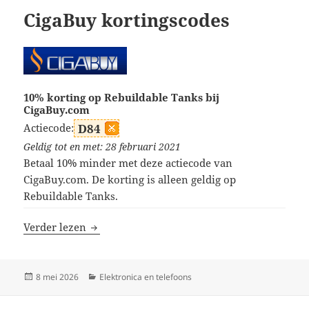
CigaBuy kortingscodes
10% korting op Rebuildable Tanks bij
CigaBuy.com
Actiecode:
D84
Geldig tot en met: 28 februari 2021
Betaal 10% minder met deze actiecode van
CigaBuy.com. De korting is alleen geldig op
Rebuildable Tanks.
CigaBuy kortingscodes
Verder lezen
Geplaatst
Categorieën
8 mei 2026
Elektronica en telefoons
op