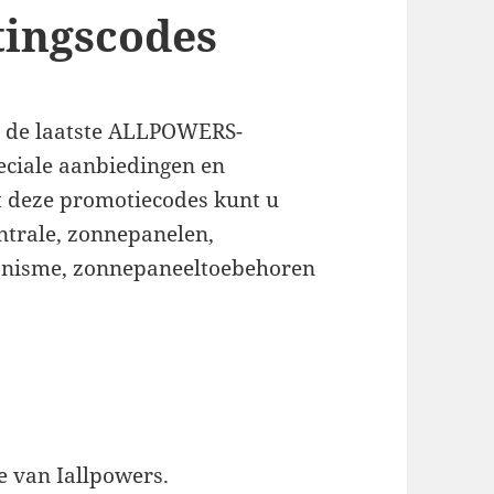
ingscodes
e de laatste ALLPOWERS-
eciale aanbiedingen en
 deze promotiecodes kunt u
ntrale, zonnepanelen,
anisme, zonnepaneeltoebehoren
e van Iallpowers.