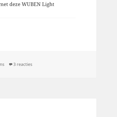
g met deze WUBEN Light
odes
op WUBEN Light kortingscodes
ons
3 reacties