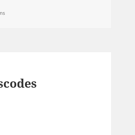
ons
scodes