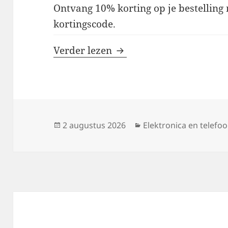
Ontvang 10% korting op je bestellin
kortingscode.
WUBEN Light kortingsc
Verder lezen
Geplaatst
Categorieën
2 augustus 2026
Elektronica en telefo
op