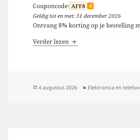
Couponcode:
AFF8
Geldig tot en met: 31 december 2026
Ontvang 8% korting op je bestelling
MUNBYN kortingscodes
Verder lezen
Geplaatst
Categorieën
4 augustus 2026
Elektronica en telefo
op