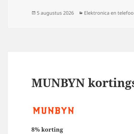
Geplaatst
Categorieën
5 augustus 2026
Elektronica en telefo
op
MUNBYN korting
8% korting