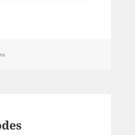
des
ons
odes