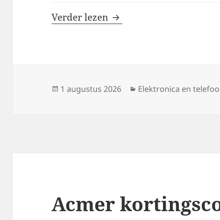
ALLPOWERS kortingsco
Verder lezen
Geplaatst
Categorieën
1 augustus 2026
Elektronica en telefo
op
Acmer kortingsc