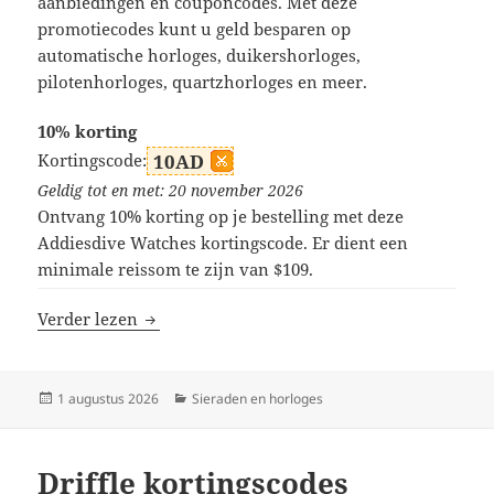
aanbiedingen en couponcodes. Met deze
promotiecodes kunt u geld besparen op
automatische horloges, duikershorloges,
pilotenhorloges, quartzhorloges en meer.
10% korting
Kortingscode:
10AD
Geldig tot en met: 20 november 2026
Ontvang 10% korting op je bestelling met deze
Addiesdive Watches kortingscode. Er dient een
minimale reissom te zijn van $109.
Addiesdive Watches kortingscodes
Verder lezen
Geplaatst
Categorieën
1 augustus 2026
Sieraden en horloges
op
Driffle kortingscodes