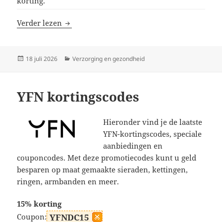
korting.
Jessie’s Wig kortingscodes
Verder lezen
Geplaatst
Categorieën
18 juli 2026
Verzorging en gezondheid
op
YFN kortingscodes
Hieronder vind je de laatste
YFN-kortingscodes, speciale
aanbiedingen en
couponcodes. Met deze promotiecodes kunt u geld
besparen op maat gemaakte sieraden, kettingen,
ringen, armbanden en meer.
15% korting
Coupon:
YFNDC15