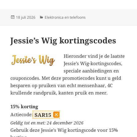
Geplaatst
Categorieën
18 juli 2026
Elektronica en telefoons
op
Jessie’s Wig kortingscodes
Hieronder vind je de laatste
Jessie’s Wig-kortingscodes,
speciale aanbiedingen en
couponcodes. Met deze promotiecodes kunt u geld
besparen op pruiken van echt mensenhaar, 4C
krullende randpruik, kanten pruik en meer.
15% korting
Actiecode:
SAR15
Geldig tot en met: 24 december 2026
Gebruik deze Jessie's Wig kortingscode voor 15%