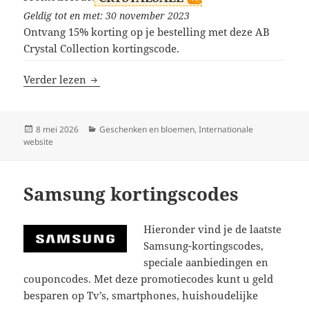
Geldig tot en met: 30 november 2023
Ontvang 15% korting op je bestelling met deze AB
Crystal Collection kortingscode.
AB Crystal Collection kortingscodes
Verder lezen
Geplaatst
Categorieën
8 mei 2026
Geschenken en bloemen
,
Internationale
op
website
Samsung kortingscodes
Hieronder vind je de laatste
Samsung-kortingscodes,
speciale aanbiedingen en
couponcodes. Met deze promotiecodes kunt u geld
besparen op Tv’s, smartphones, huishoudelijke