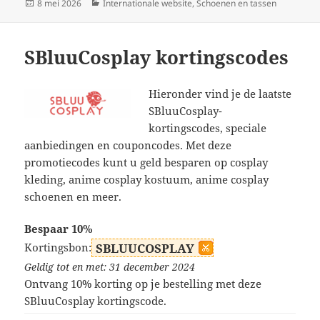
Geplaatst
Categorieën
8 mei 2026
Internationale website
,
Schoenen en tassen
op
SBluuCosplay kortingscodes
Hieronder vind je de laatste
SBluuCosplay-
kortingscodes, speciale
aanbiedingen en couponcodes. Met deze
promotiecodes kunt u geld besparen op cosplay
kleding, anime cosplay kostuum, anime cosplay
schoenen en meer.
Bespaar 10%
Kortingsbon:
SBLUUCOSPLAY
Geldig tot en met: 31 december 2024
Ontvang 10% korting op je bestelling met deze
SBluuCosplay kortingscode.