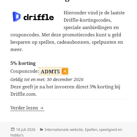
Hieronder vind je de laatste
Driffle-kortingscodes,
speciale aanbiedingen en
couponcodes. Met deze promotiecodes kunt u geld
besparen op spellen, cadeaubonnen, spelpunten en
meer.
5% korting
Couponcode:
ADMT5
Geldig tot en met: 30 december 2026
Deze geeft je na het invoeren direct 5% korting bij
Driffle.com.
Driffle kortingscodes
Verder lezen
Geplaatst
Categorieën
18 juli 2026
Internationale website
,
Spellen, speelgoed en
op
hobby's