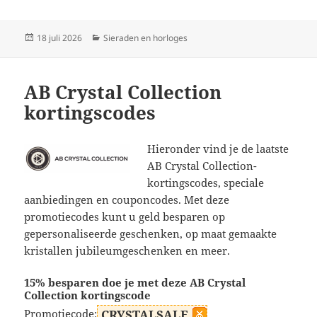
Geplaatst
Categorieën
18 juli 2026
Sieraden en horloges
op
AB Crystal Collection
kortingscodes
Hieronder vind je de laatste
AB Crystal Collection-
kortingscodes, speciale
aanbiedingen en couponcodes. Met deze
promotiecodes kunt u geld besparen op
gepersonaliseerde geschenken, op maat gemaakte
kristallen jubileumgeschenken en meer.
15% besparen doe je met deze AB Crystal
Collection kortingscode
Promotiecode:
CRYSTALSALE