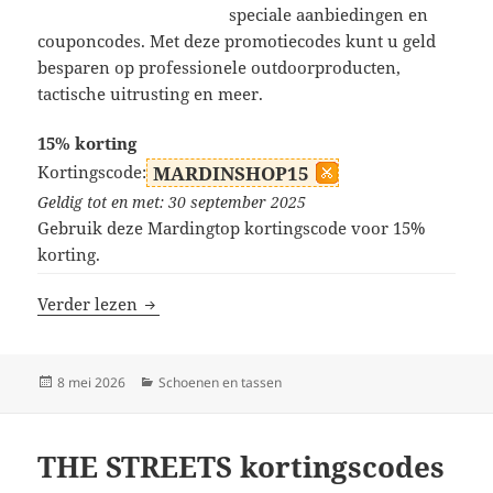
speciale aanbiedingen en
couponcodes. Met deze promotiecodes kunt u geld
besparen op professionele outdoorproducten,
tactische uitrusting en meer.
15% korting
Kortingscode:
MARDINSHOP15
Geldig tot en met: 30 september 2025
Gebruik deze Mardingtop kortingscode voor 15%
korting.
Mardingtop kortingscodes
Verder lezen
Geplaatst
Categorieën
8 mei 2026
Schoenen en tassen
op
THE STREETS kortingscodes