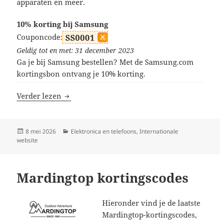
apparaten en meer.
10% korting bij Samsung
Couponcode:
SS0001
Geldig tot en met: 31 december 2023
Ga je bij Samsung bestellen? Met de Samsung.com
kortingsbon ontvang je 10% korting.
Samsung kortingscodes
Verder lezen
Geplaatst
Categorieën
8 mei 2026
Elektronica en telefoons
,
Internationale
op
website
Mardingtop kortingscodes
Hieronder vind je de laatste
Mardingtop-kortingscodes,