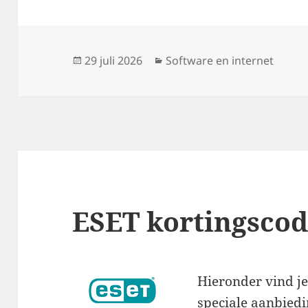
Geplaatst
Categorieën
29 juli 2026
Software en internet
op
ESET kortingscod
Hieronder vind je
speciale aanbied