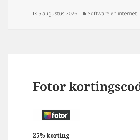
Geplaatst
Categorieën
5 augustus 2026
Software en internet
op
Fotor kortingsco
25% korting