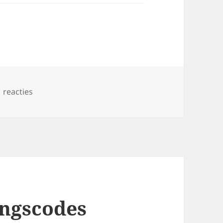
op EaseUS kortingscodes
 reacties
ngscodes