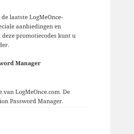
e de laatste LogMeOnce-
eciale aanbiedingen en
 deze promotiecodes kunt u
der.
ssword Manager
de van LogMeOnce.com. De
ition Password Manager.
es