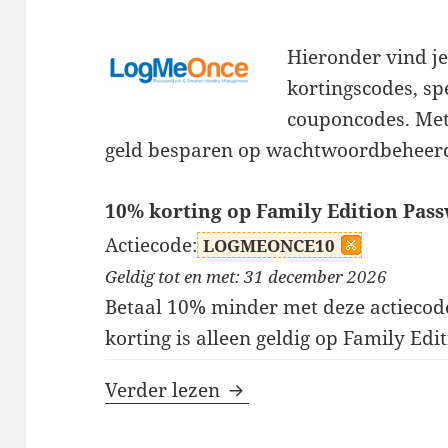
Hieronder vind j
kortingscodes, sp
couponcodes. Met
geld besparen op wachtwoordbeheer
10% korting op Family Edition Pa
Actiecode:
LOGMEONCE10
Geldig tot en met: 31 december 2026
Betaal 10% minder met deze actieco
korting is alleen geldig op Family Ed
LogMeOnce kortingscod
Verder lezen