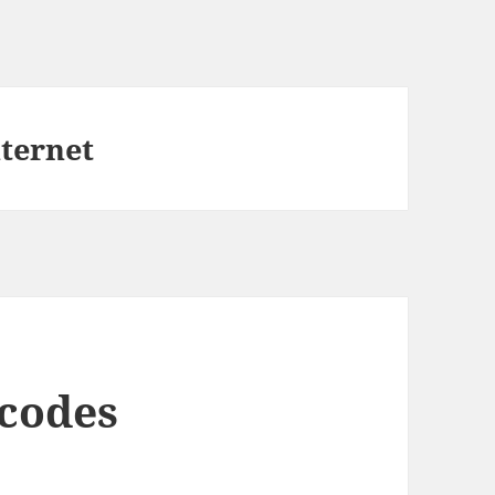
nternet
scodes