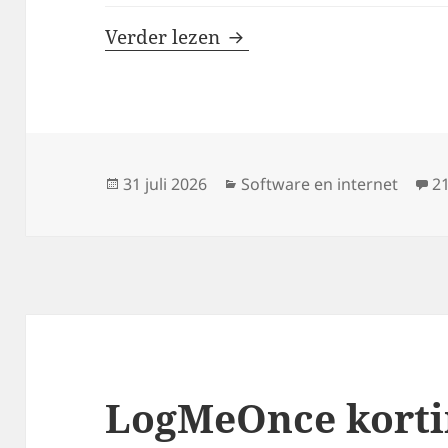
EaseUS kortingscodes
Verder lezen
Geplaatst
Categorieën
31 juli 2026
Software en internet
21
op
LogMeOnce korti