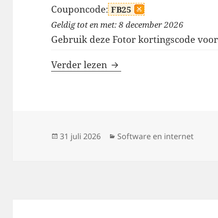
Couponcode:
FB25
Geldig tot en met: 8 december 2026
Gebruik deze Fotor kortingscode voor
Fotor kortingscodes
Verder lezen
Geplaatst
Categorieën
31 juli 2026
Software en internet
op