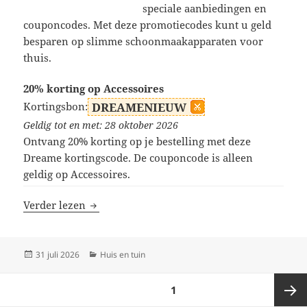
speciale aanbiedingen en
couponcodes. Met deze promotiecodes kunt u geld
besparen op slimme schoonmaakapparaten voor
thuis.
20% korting op Accessoires
Kortingsbon:
DREAMENIEUW
Geldig tot en met: 28 oktober 2026
Ontvang 20% korting op je bestelling met deze
Dreame kortingscode. De couponcode is alleen
geldig op Accessoires.
Dreame kortingscodes
Verder lezen
Geplaatst
Categorieën
31 juli 2026
Huis en tuin
op
Berichten
PAGINA
1
paginering