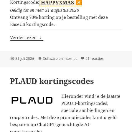
Kortingscode:
HAPPYXMAS
Geldig tot en met: 31 augustus 2026
Ontvang 70% korting op je bestelling met deze
EaseUS kortingscode.
EaseUS kortingscodes
Verder lezen
Geplaatst
Categorieën
op EaseUS korti
31 juli 2026
Software en internet
21 reacties
op
PLAUD kortingscodes
Hieronder vind je de laatste
PLAUD-kortingscodes,
speciale aanbiedingen en
couponcodes. Met deze promotiecodes kunt u geld
besparen op ChatGPT-gemachtigde AI-
spraakrecorder.