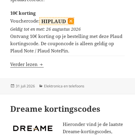
10€ korting
Vouchercode:
HIPLAUD
Geldig tot en met: 26 augustus 2026
Ontvang 10€ korting op je bestelling met deze Plaud
kortingscode. De couponcode is alleen geldig op
Plaud Note / Plaud NotePin.
PLAUD kortingscodes
Verder lezen
Geplaatst
Categorieën
31 juli 2026
Elektronica en telefoons
op
Dreame kortingscodes
Hieronder vind je de laatste
Dreame-kortingscodes,