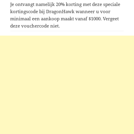
Je ontvangt namelijk 20% korting met deze speciale
kortingscode bij DragonHawk wanneer u voor
minimaal een aankoop maakt vanaf $1000. Vergeet
deze vouchercode niet.