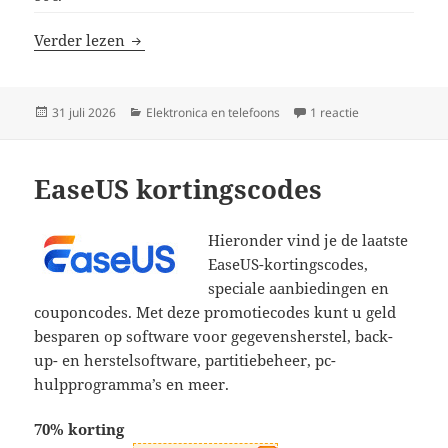
GeekBuying kortingscodes
Verder lezen
Geplaatst
Categorieën
op GeekBuying 
31 juli 2026
Elektronica en telefoons
1 reactie
op
EaseUS kortingscodes
Hieronder vind je de laatste
EaseUS-kortingscodes,
speciale aanbiedingen en
couponcodes. Met deze promotiecodes kunt u geld
besparen op software voor gegevensherstel, back-
up- en herstelsoftware, partitiebeheer, pc-
hulpprogramma’s en meer.
70% korting