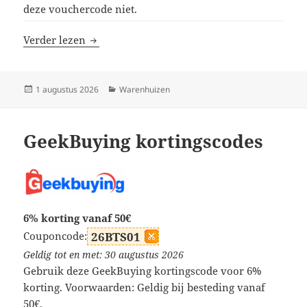
deze vouchercode niet.
AliExpress kortingscodes
Verder lezen
Geplaatst
Categorieën
1 augustus 2026
Warenhuizen
op
GeekBuying kortingscodes
6% korting vanaf 50€
Couponcode:
26BTS01
Geldig tot en met: 30 augustus 2026
Gebruik deze GeekBuying kortingscode voor 6%
korting. Voorwaarden: Geldig bij besteding vanaf
50€.