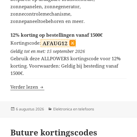
zonnepanelen, zonnegenerator,
zonnecontrolemechanisme,
zonnepaneeltoebehoren en meer.
12% korting op bestellingen vanaf 1500€
Kortingscode:
AFAUG12
Geldig tot en met: 15 september 2026
Gebruik deze ALLPOWERS kortingscode voor 12%
korting. Voorwaarden: Geldig bij besteding vanaf
1500€.
ALLPOWERS kortingscodes
Verder lezen
Geplaatst
Categorieën
6 augustus 2026
Elektronica en telefoons
op
Buture kortingscodes