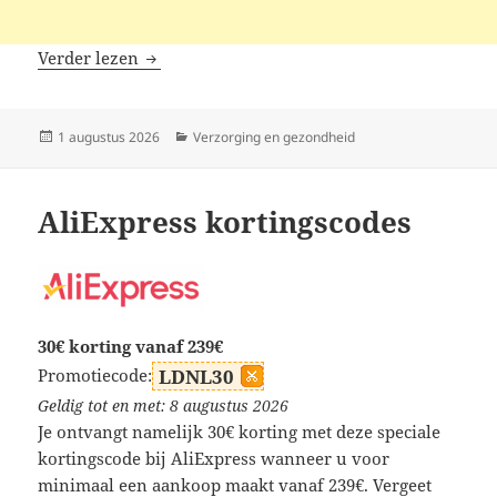
DragonHawk kortingscodes
Verder lezen
Geplaatst
Categorieën
1 augustus 2026
Verzorging en gezondheid
op
AliExpress kortingscodes
30€ korting vanaf 239€
Promotiecode:
LDNL30
Geldig tot en met: 8 augustus 2026
Je ontvangt namelijk 30€ korting met deze speciale
kortingscode bij AliExpress wanneer u voor
minimaal een aankoop maakt vanaf 239€. Vergeet