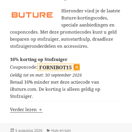
Hieronder vind je de laatste
Buture-kortingscodes,
speciale aanbiedingen en
couponcodes. Met deze promotiecodes kunt u geld
besparen op stofzuiger, autostarthulp, draadloze
stofzuigeronderdelen en accessoires.
16% korting op Stofzuiger
Couponcode:
FORNIBOT15
Geldig tot en met: 30 september 2026
Betaal 16% minder met deze actiecode van
iButure.com. De korting is alleen geldig op
Stofzuiger.
Buture kortingscodes
Verder lezen
Geplaatst
Categorieën
5 augustus 2026
Huis en tuin