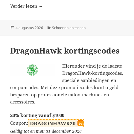
SHAPEN Barefoot kortingscodes
Verder lezen
Geplaatst
Categorieën
4 augustus 2026
Schoenen en tassen
op
DragonHawk kortingscodes
Hieronder vind je de laatste
DragonHawk-kortingscodes,
speciale aanbiedingen en
couponcodes. Met deze promotiecodes kunt u geld
besparen op professionele tattoo-machines en
accessoires.
20% korting vanaf $1000
Coupon:
DRAGONHAWK20
Geldig tot en met: 31 december 2026