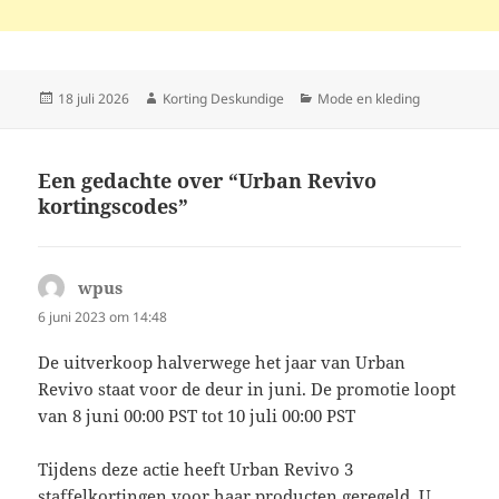
Geplaatst
Auteur
Categorieën
18 juli 2026
Korting Deskundige
Mode en kleding
op
Een gedachte over “Urban Revivo
kortingscodes”
wpus
schreef:
6 juni 2023 om 14:48
De uitverkoop halverwege het jaar van Urban
Revivo staat voor de deur in juni. De promotie loopt
van 8 juni 00:00 PST tot 10 juli 00:00 PST
Tijdens deze actie heeft Urban Revivo 3
staffelkortingen voor haar producten geregeld. U