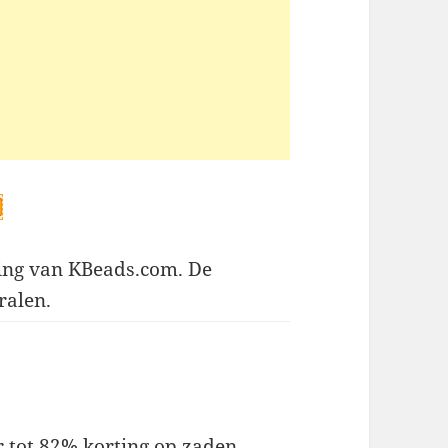
ing van KBeads.com. De
ralen.
 tot 82% korting op zaden