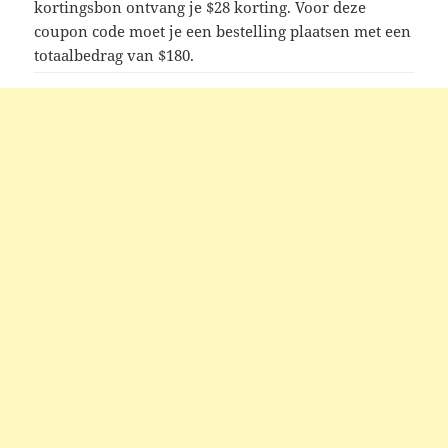
kortingsbon ontvang je $28 korting. Voor deze
coupon code moet je een bestelling plaatsen met een
totaalbedrag van $180.