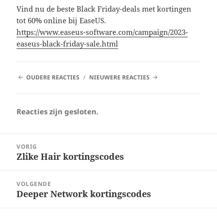
Vind nu de beste Black Friday-deals met kortingen
tot 60% online bij EaseUS.
https://www.easeus-software.com/campaign/2023-
easeus-black-friday-sale.html
REACTIE
OUDERE REACTIES
NIEUWERE REACTIES
NAVIGATIE
Reacties zijn gesloten.
Bericht
VORIG
navigatie
Zlike Hair kortingscodes
Vorig
bericht:
VOLGENDE
Deeper Network kortingscodes
Volgend
bericht: