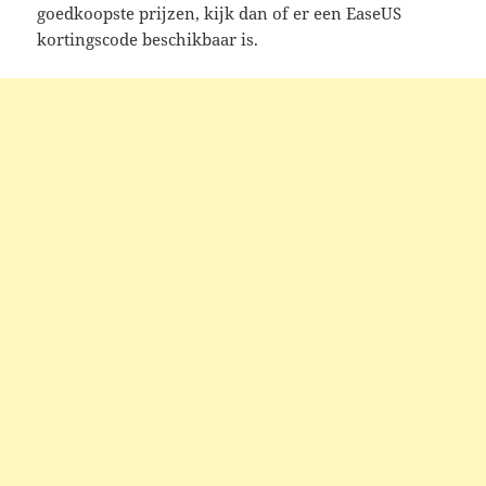
goedkoopste prijzen, kijk dan of er een EaseUS
kortingscode beschikbaar is.