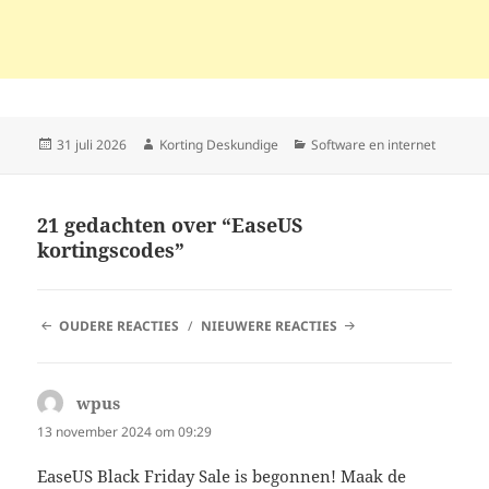
Geplaatst
Auteur
Categorieën
31 juli 2026
Korting Deskundige
Software en internet
op
21 gedachten over “EaseUS
kortingscodes”
REACTIE
OUDERE REACTIES
NIEUWERE REACTIES
NAVIGATIE
wpus
schreef:
13 november 2024 om 09:29
EaseUS Black Friday Sale is begonnen! Maak de