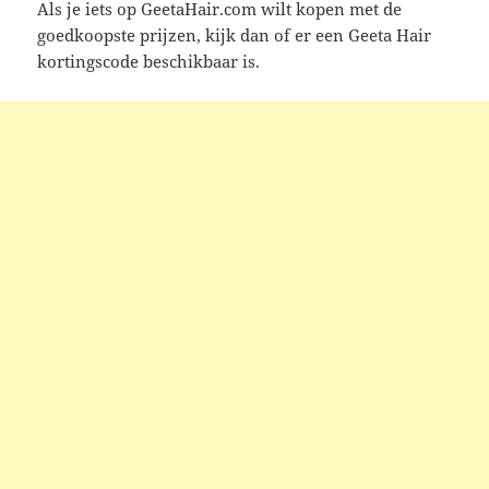
Als je iets op GeetaHair.com wilt kopen met de
goedkoopste prijzen, kijk dan of er een Geeta Hair
kortingscode beschikbaar is.