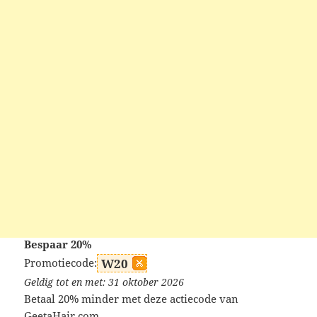
Bespaar 20%
Promotiecode:
W20
Geldig tot en met: 31 oktober 2026
Betaal 20% minder met deze actiecode van
GeetaHair.com.