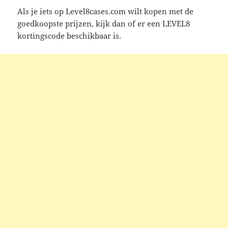
Als je iets op Level8cases.com wilt kopen met de
goedkoopste prijzen, kijk dan of er een LEVEL8
kortingscode beschikbaar is.