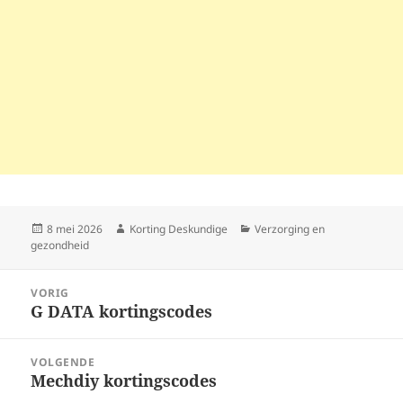
Geplaatst
Auteur
Categorieën
8 mei 2026
Korting Deskundige
Verzorging en
op
gezondheid
Bericht
VORIG
navigatie
G DATA kortingscodes
Vorig
bericht:
VOLGENDE
Mechdiy kortingscodes
Volgend
bericht: