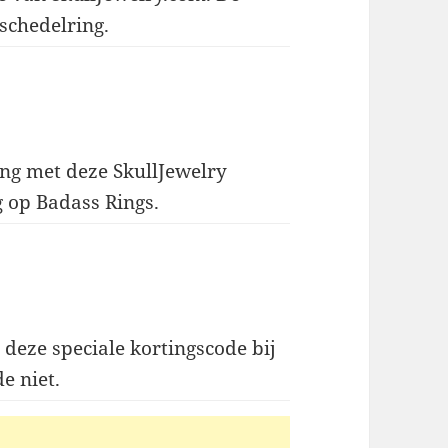
 schedelring.
ing met deze SkullJewelry
g op Badass Rings.
deze speciale kortingscode bij
e niet.