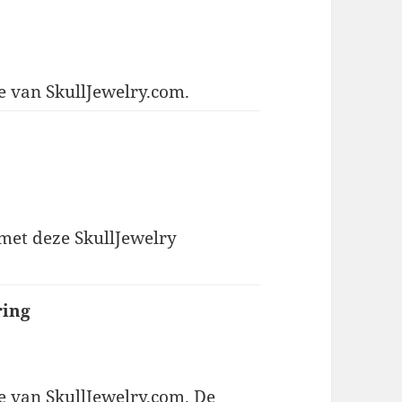
e van SkullJewelry.com.
 met deze SkullJewelry
ring
e van SkullJewelry.com. De