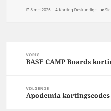
Geplaatst
Auteur
Ca
8 mei 2026
Korting Deskundige
Si
op
Bericht
navigatie
VORIG
BASE CAMP Boards korti
Vorig
bericht:
VOLGENDE
Apodemia kortingscodes
Volgend
bericht: