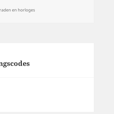
tegorieën
eraden en horloges
ngscodes