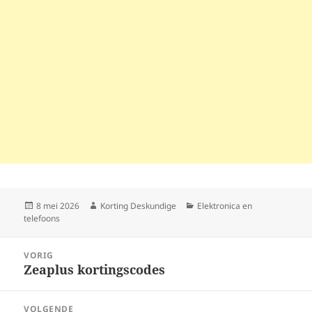
Geplaatst
Auteur
Categorieën
8 mei 2026
Korting Deskundige
Elektronica en
op
telefoons
Bericht
VORIG
navigatie
Zeaplus kortingscodes
Vorig
bericht:
VOLGENDE