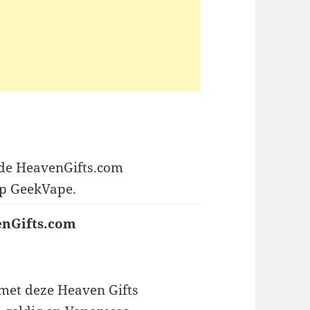
t de HeavenGifts.com
op GeekVape.
enGifts.com
 met deze Heaven Gifts